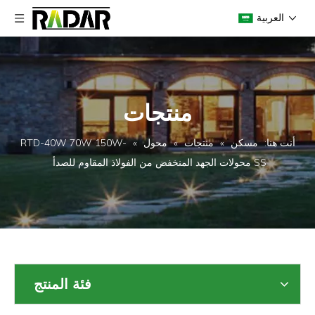
العربية
منتجات
أنت هنا:
مسكن
»
منتجات
»
محول
»
RTD-40W 70W 150W-
SS محولات الجهد المنخفض من الفولاذ المقاوم للصدأ
فئة المنتج