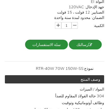
النواة: EI
جهد الإدخال: 120VAC
الصنابير: 12 فولت ، 15 فولت
الضمان: محدود لمدة سنة واحدة
الكمية:
رسالتك
سلة الاستفسارات
نموذج:
RTR-40W 70W 150W-SS
وصف المنتج
المواد / الميزات
304 حالة الفولاذ المقاوم للصدأ
وظائف أوتوماتيكية وتوقيت