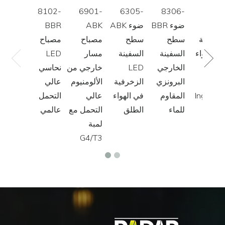
8102-
6901-
6305-
8306-
8801
BB
BBR ضوء
ABK ضوء
ABK
BBR
لمصنفة
سطح
سطح
مصباح
مصباح
ي الهواء
السفينة
السفينة
مسار
LED
لطلق
الخارجي
LED
خارجي من
نحاسي
LE
البرونزي
الزخرفية
الألومنيوم
عالي
Ingroun
المقاوم
في الهواء
عالي
التحمل
Ligh
للماء
الطلق
التحمل مع
عالمي
لمبة
G4/T3