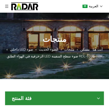
العربية
منتجات
أنت هنا:
مسكن
»
منتجات
»
الضوء الحديث
»
ضوء LED داخلي
»
RDL-6305-ABK ضوء سطح السفينة LED الزخرفية في الهواء الطلق
فئة المنتج