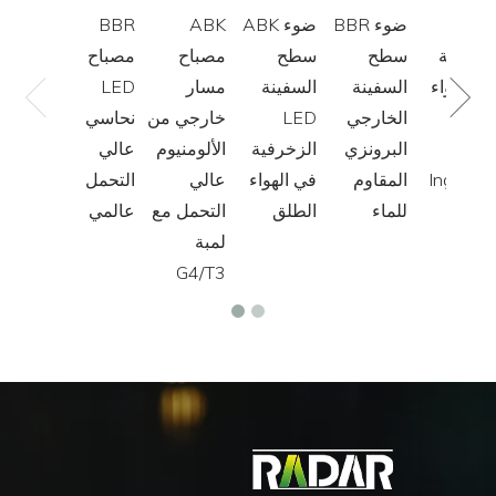
BB
BBR ضوء
ABK ضوء
ABK
BBR
لمصنفة
سطح
سطح
مصباح
مصباح
ي الهواء
السفينة
السفينة
مسار
LED
لطلق
الخارجي
LED
خارجي من
نحاسي
LE
البرونزي
الزخرفية
الألومنيوم
عالي
Ingroun
المقاوم
في الهواء
عالي
التحمل
Ligh
للماء
الطلق
التحمل مع
عالمي
لمبة
G4/T3