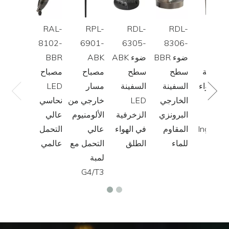
RAL-
RPL-
RDL-
RDL-
RGL
8102-
6901-
6305-
8306-
8801
BB
BBR ضوء
ABK ضوء
ABK
BBR
لمصنفة
سطح
سطح
مصباح
مصباح
ي الهواء
السفينة
السفينة
مسار
LED
لطلق
الخارجي
LED
خارجي من
نحاسي
LE
البرونزي
الزخرفية
الألومنيوم
عالي
Ingroun
المقاوم
في الهواء
عالي
التحمل
Ligh
للماء
الطلق
التحمل مع
عالمي
لمبة
G4/T3