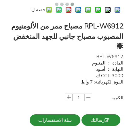
حصة ل:
RPL-W6912 مصباح ممر من الألومنيوم
المصبوب مصباح جانبي للجهد المنخفض
RPL-W6912
المادة ： المنيوم
النهاية ： أسود
CCT: 3000 ك
القوة الكهربائية: 7 واط
الكمية:
رسالتك
سلة الاستفسارات