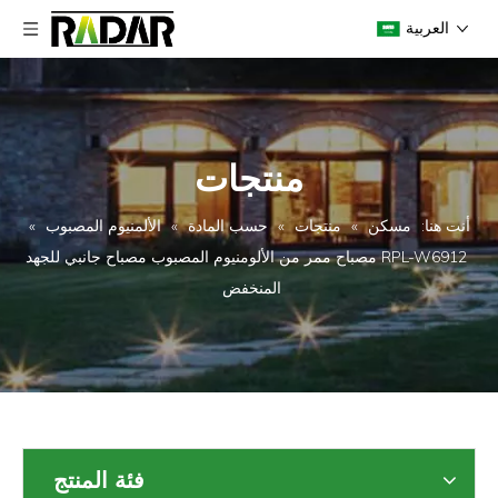
العربية
منتجات
أنت هنا:
مسكن
»
منتجات
»
حسب المادة
»
الألمنيوم المصبوب
»
RPL-W6912 مصباح ممر من الألومنيوم المصبوب مصباح جانبي للجهد
المنخفض
فئة المنتج