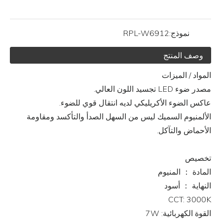
نموذج:
RPL-W6912
وصف المنتج
المواد / الميزات
مصدر ضوء LED تجسيد اللون العالي.
عاكس الضوء الأكريليكي لديه انتقال قوي للضوء.
الألمنيوم السميك ليس من السهل الصدأ والتأكسد ومقاومة
الأحماض والتآكل.
تخصيص
المادة ： المنيوم
النهاية ： أسود
CCT: 3000K
القوة الكهربائية: 7W