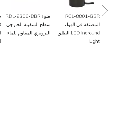
RGL-8804 إنارة
RGL-8801-BBR
RDL-8306-BBR ضوء
ونة للمناظر
المصنفة في الهواء
سطح السفينة الخارجي
 ذات الجهد
الطلق LED Inground
البرونزي المقاوم للماء
ا
Light
ا