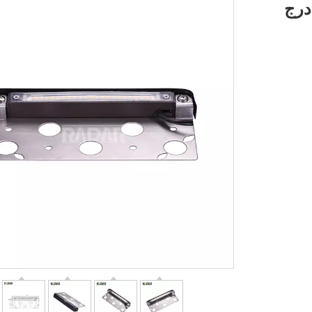
RHL-8501T-ABZ Universal درج