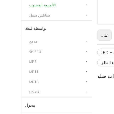
الألمنيوم المصبوب
ستانلس ستيل
بواسطة لمبة
على:
مدمج
G4 / T3
MR8
MR11
ات صله
MR16
PAR36
محول