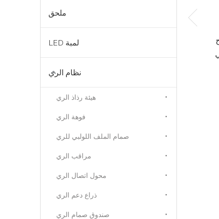
ملحق
سي
لمبة LED
ي
نظام الري
هيئة رذاذ الري
فوهة الري
صمام الملف اللولبي للري
مراقب الري
محول اتصال الري
ذراع دعم الري
صندوق صمام الري