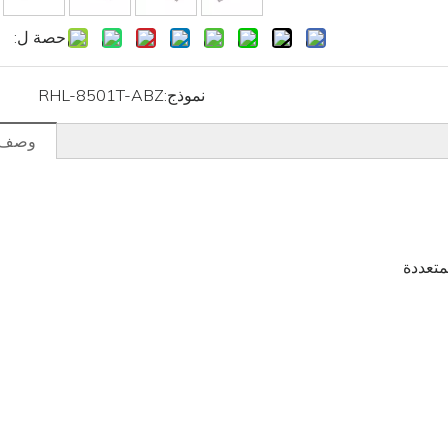
حصة ل:
نموذج:
RHL-8501T-ABZ
وصف ا
متعددة