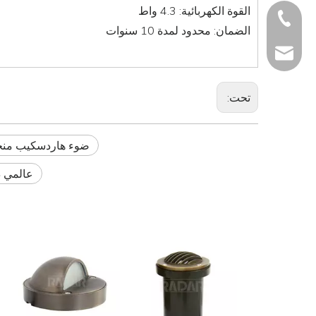
القوة الكهربائية: 4.3 واط
+86 551 6299 19
الضمان: محدود لمدة 10 سنوات
info@radarlighti
تحت:
ضوء هاردسكيب منخ
عالمي درج جدار