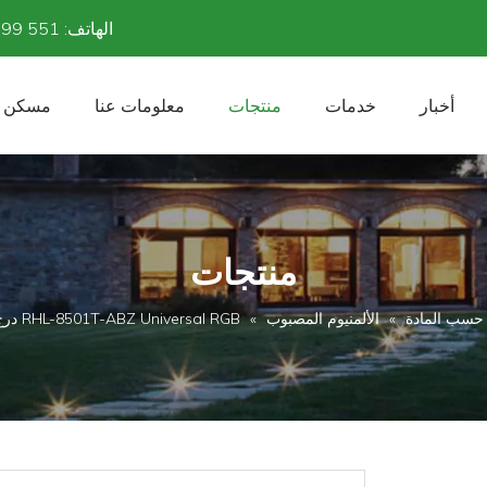
الهاتف: 551 6299 1952 86 + البريد الإلكتروني:
أخبار
خدمات
منتجات
معلومات عنا
مسكن
منتجات
حسب المادة
»
الألمنيوم المصبوب
»
RHL-8501T-ABZ Universal RGB درج جدار LED Hardscape ضوء