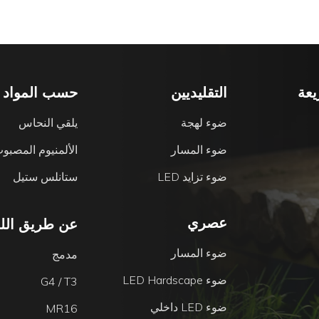
عة
التقليديين
حسب المواد
ضوء لهجة
يلقي النحاس
ضوء المسار
الألمنيوم المصبو
ضوء تزايد LED
ستانلس ستيل
عصري
عن طريق اللم
ضوء المسار
مدمج
ضوء LED Hardscape
G4 / T3
ضوء LED داخلي
MR16