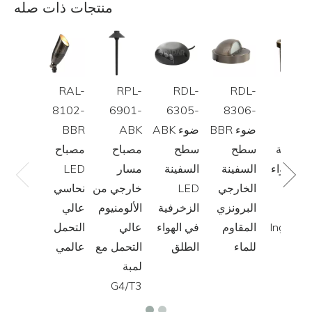
منتجات ذات صله
RAL-
RPL-
RDL-
RDL-
RGL
8102-
6901-
6305-
8306-
8801
BB
BBR ضوء
ABK ضوء
ABK
BBR
لمصنفة
سطح
سطح
مصباح
مصباح
ي الهواء
السفينة
السفينة
مسار
LED
لطلق
الخارجي
LED
خارجي من
نحاسي
LE
البرونزي
الزخرفية
الألومنيوم
عالي
Ingroun
المقاوم
في الهواء
عالي
التحمل
Ligh
للماء
الطلق
التحمل مع
عالمي
لمبة
G4/T3